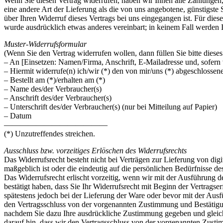
Wenn Sie diesen Vertrag widerrufen, haben wir Ihnen alle Zahlungen, 
eine andere Art der Lieferung als die von uns angebotene, günstigst
über Ihren Widerruf dieses Vertrags bei uns eingegangen ist. Für die
wurde ausdrücklich etwas anderes vereinbart; in keinem Fall werden
Muster-Widerrufsformular
(Wenn Sie den Vertrag widerrufen wollen, dann füllen Sie bitte diese
– An [Einsetzen: Namen/Firma, Anschrift, E-Mailadresse und, sofern
– Hiermit widerrufe(n) ich/wir (*) den von mir/uns (*) abgeschlossen
– Bestellt am (*)/erhalten am (*)
– Name des/der Verbraucher(s)
– Anschrift des/der Verbraucher(s)
– Unterschrift des/der Verbraucher(s) (nur bei Mitteilung auf Papier)
– Datum
—————————————
(*) Unzutreffendes streichen.
Ausschluss bzw. vorzeitiges Erlöschen des Widerrufsrechts
Das Widerrufsrecht besteht nicht bei Verträgen zur Lieferung von dig
maßgeblich ist oder die eindeutig auf die persönlichen Bedürfnisse de
Das Widerrufsrecht erlischt vorzeitig, wenn wir mit der Ausführung 
bestätigt haben, dass Sie Ihr Widerrufsrecht mit Beginn der Vertragser
spätestens jedoch bei der Lieferung der Ware oder bevor mit der Ausf
den Vertragsschluss von der vorgenannten Zustimmung und Bestätigun
nachdem Sie dazu Ihre ausdrückliche Zustimmung gegeben und gleichzei
darauf hin, dass wir den Vertragsschluss von der vorgenannten Zus