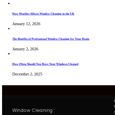
How Weather Affects Window Cleaning in the UK
January 12, 2026
The Benefits of Professional Window Cleaning for Your Home
January 2, 2026
How Often Should You Have Your Windows Cleaned
December 2, 2025
Window Cleaning