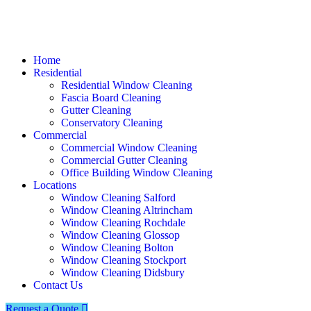
Home
Residential
Residential Window Cleaning
Fascia Board Cleaning
Gutter Cleaning
Conservatory Cleaning
Commercial
Commercial Window Cleaning
Commercial Gutter Cleaning
Office Building Window Cleaning​
Locations
Window Cleaning Salford
Window Cleaning Altrincham
Window Cleaning Rochdale
Window Cleaning Glossop
Window Cleaning Bolton
Window Cleaning Stockport
Window Cleaning Didsbury
Contact Us
Request a Quote