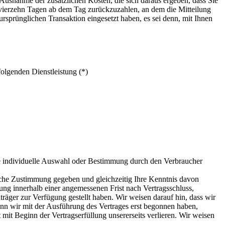
 Ausnahme der zusätzlichen Kosten, die sich daraus ergeben, dass Sie
n vierzehn Tagen ab dem Tag zurückzuzahlen, an dem die Mitteilung
ursprünglichen Transaktion eingesetzt haben, es sei denn, mit Ihnen
folgenden Dienstleistung (*)
 eine individuelle Auswahl oder Bestimmung durch den Verbraucher
liche Zustimmung gegeben und gleichzeitig Ihre Kenntnis davon
ärung innerhalb einer angemessenen Frist nach Vertragsschluss,
räger zur Verfügung gestellt haben. Wir weisen darauf hin, dass wir
nn wir mit der Ausführung des Vertrages erst begonnen haben,
mit Beginn der Vertragserfüllung unsererseits verlieren. Wir weisen