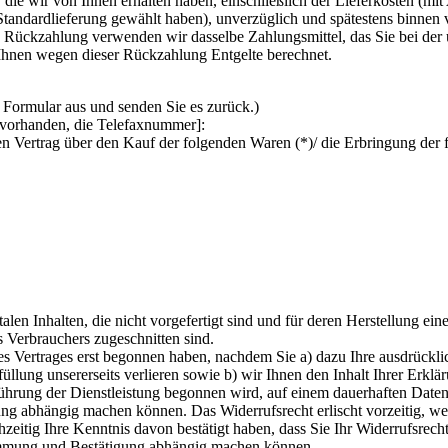
die wir von Ihnen erhalten haben, einschließlich der Lieferkosten (mit
e Standardlieferung gewählt haben), unverzüglich und spätestens binne
se Rückzahlung verwenden wir dasselbe Zahlungsmittel, das Sie bei der 
 Ihnen wegen dieser Rückzahlung Entgelte berechnet.
s Formular aus und senden Sie es zurück.)
 vorhanden, die Telefaxnummer]:
en Vertrag über den Kauf der folgenden Waren (*)/ die Erbringung der 
italen Inhalten, die nicht vorgefertigt sind und für deren Herstellung
s Verbrauchers zugeschnitten sind.
des Vertrages erst begonnen haben, nachdem Sie a) dazu Ihre ausdrück
füllung unsererseits verlieren sowie b) wir Ihnen den Inhalt Ihrer Erkl
ührung der Dienstleistung begonnen wird, auf einem dauerhaften Datent
g abhängig machen können. Das Widerrufsrecht erlischt vorzeitig, we
tig Ihre Kenntnis davon bestätigt haben, dass Sie Ihr Widerrufsrecht 
timmung und Bestätigung abhängig machen können.